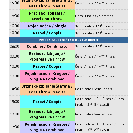
Brzinsko Izbijanje Štafeta /
14:30
er
Četvrtfinale
/ 1/4
Finals
Fast Throw in Pairs
Precizno Izbijanje /
15:30
Demi-Finales /
Semifinali
Precision Throw
16:30
Pojedinačno / Single
i
th
1/8
Finale
/ 1/8
Finals
18:30
Parovi / Coppie
i
th
1/8
Finale
/ 1/8
Finals
Petak 4. Studeni /
Friday, November 4
i
th
08:00
Combiné /
Combinato
1/8
Finale
/ 1/8
Finals
Brzinsko Izbijanje /
09:30
er
Četvrtfinale
/ 1/4
Finals
Progressive Thr
ow
10:30
Parovi / Coppie
er
Četvrtfinale
/ 1/4
Finals
Pojedinačno +
Krugovi /
12:30
er
Četvrtfinale
/ 1/4
Finals
Single + Combined
Brzinsko Izbijanje Štafeta /
14:30
Polufinale
/
Semi-finals
Fast Throw in Pairs
g
g
Polufinale +
5
-
8
klasif.
/
Semi-
15:00
Parovi / Coppie
th
th
finals + 5
-
8
classif
Brzinsko Izbijanje /
17:00
Polufinale
/
Semi-finals
Progressive Thr
ow
g
g
Pojedinačno +
Krugovi /
Polufinale +
5
-
8
klasif.
/
Semi-
17:30
th
th
Single + Combined
finals + 5
-
8
classif