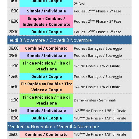
14:30
Double /
Coppie
a
2
Fasi
16:30
Simple /
Individuale
ème
a
Poules : 2
Phase / 2
Fase
Simple + Combiné /
18:30
ème
a
Poules : 2
Phase / 2
Fase
Individuale
+
Combinato
20:30
Double /
Coppie
ème
a
Poules : 2
Phase / 2
Fase
Jeudi 3
Novembre
/
Gioved
3
Novembre
Ì
08:00
Combiné /
Combinato
Poules :
Barrages / Spareggio
09:30
Simple /
Individuale
Poules :
Barrages / Spareggio
Tir de Précision / Tiro di
11:30
1/4 de Finale / 1/4 di Finale
Precisione
12:30
Double /
Coppie
Poules :
Barrages / Spareggio
Tir Rapide en Double /
Tiro
14:30
1/4 de Finale / 1/4 di Finale
Veloce a Coppie
Tir de Précision / Tiro di
15:30
Demi-Finales /
Semifinali
Precisione
16:30
Simple /
Individuale
ème
o
1/8
de Finale / 1/8
di Finale
18:30
Double /
Coppie
ème
o
1/8
de Finale / 1/8
di Finale
Vendredi 4
Novembre
/
Venerd
4
Novembre
Ì
ème
o
08:00
Combiné /
Combinato
1/8
de Finale / 1/8
di Finale