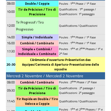
08:00
Double /
Coppie
ère
a
Poules : 1
Phase / 1
Fase
er
Tir de Précision / Tiro di
Qualifications : 1
passage
/
10:00
o
Precisione
Qualificazioni: 1
passaggio
Tir Progressif / Tiro
12:00
Qualifications
/
Qualificazioni
Progressivo
14:00
Simple /
Individuale
ère
a
Poules : 1
Phase / 1
Fase
ère
a
16:00
Combiné /
Combinato
Poules : 1
Phase / 1
Fase
ère
ème
a
Simple + Combiné /
Poules : 1
et 2
Phases / 1
e
17:30
a
Individuale
+
Combinato
2
Fasi
Cérémonie d’ouverture-Présentation des
20 :30
équipes/Cerimonia di Apertura-
Presentazione delle
squadre
Mercredi 2 Novembre / Mercoled
2 Novembre
Ì
ème
a
08:00
Combiné /
Combinato
Poules : 2
Phase / 2
Fase
e
Tir de Précision / Tiro di
Qualifications : 2
passage
/
09:30
o
Precisione
Qualificazioni: 2
passaggio
Tir Rapide en Double / Tiro
11:45
Qualifications
/
Qualificazioni
Veloce a Coppie
ère
ème
a
Poules : 1
et 2
Phases / 1
e