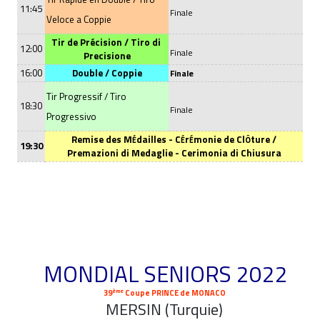
11:45
Finale
Veloce a Coppie
Tir de Précision / Tiro di
12:00
Finale
Precisione
16:00
Double /
Coppie
Finale
Tir Progressif / Tiro
18:30
Finale
Progressivo
Remise des M
dailles - C
r
monie de Cl
ture /
Ô
É
É
É
19:30
Premazioni di Medaglie - Cerimonia di Chiusura
MONDIAL SENIORS 2022
ème
39
Coupe PRINCE de MONACO
MERSIN (Turquie)