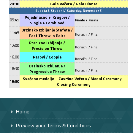
20:30
Gala Večera / Gala Dinner
Subota 5. Studeni /
Saturday, November 5
Pojedinačno +
Krugovi /
09:45
Finale / Finals
Single + Combined
Brzinsko Izbijanje Štafeta /
11:45
Konačni
/ Final
Fast Throw in Pairs
Precizno Izbijanje /
12:00
Konačni
/ Final
Precision Throw
16:00
Parovi / Coppie
Konačni
/ Final
Brzinsko Izbijanje /
18:30
Konačni
/ Final
Progressive Thr
ow
Svečano medalje -
Završna Večera
/ Medal Ceremony -
19:30
Closing Ceremony
Home
Preview your Terms & Conditions