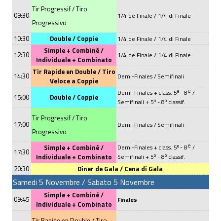
Tir Progressif / Tiro
09:30
1/4 de Finale / 1/4 di Finale
Progressivo
10:30
Double /
Coppie
1/4 de Finale / 1/4 di Finale
Simple + Combiné /
12:30
1/4 de Finale / 1/4 di Finale
Individuale
+
Combinato
Tir Rapide en Double /
Tiro
14:30
Demi-Finales /
Semifinali
Veloce a Coppie
e
e
Demi-Finales +
class. 5
- 8
/
15:00
Double /
Coppie
o
o
Semifinali + 5
- 8
classif.
Tir Progressif / Tiro
17:00
Demi-Finales /
Semifinali
Progressivo
e
e
Simple + Combiné /
Demi-Finales +
class. 5
- 8
/
17:30
o
o
Individuale
+
Combinato
Semifinali + 5
- 8
classif.
20:30
Dîner de Gala / Cena di Gala
Samedi 5
Novembre
/
Sabato 5 Novembre
Simple + Combiné /
09:45
Finales
Individuale
+
Combinato
Tir Rapide en Double / Tiro