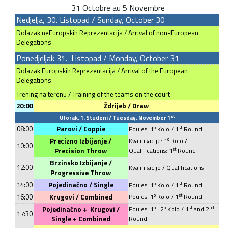
31 Octobre au 5
Novembre
Nedjelja, 30. Listopad
/
Sunday, October 30
Dolazak neEuropskih Reprezentacija / Arrival of non-European
Delegations
Ponedjeljak 31. Listopad / Mon
day, October 31
Dolazak Europskih Reprezentacija / Arrival of the European
Delegations
Trening na terenu / Training of the teams on the court
20:00
Ždrijeb / Draw
st
Utorak, 1. Studeni
/ Tuesday,
November 1
08:00
Parovi / Coppie
o
st
Poules: 1
Kolo / 1
Round
o
Precizno Izbijanje /
Kvalifikacije: 1
Kolo /
10:00
st
Precision Throw
Qualifications: 1
Round
Brzinsko Izbijanje /
12:00
Kvalifikacije / Qualifications
Progressive Thr
ow
14:00
Pojedinačno / Single
o
st
Poules: 1
Kolo / 1
Round
o
st
16:00
Krugovi / Combined
Poules: 1
Kolo / 1
Round
o
o
st
nd
Pojedinačno +
Krugovi /
Poules: 1
i 2
Kolo / 1
and 2
17:30
Single + Combined
Round