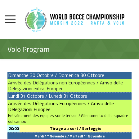
Volo Program
Dimanche 30
Octobre
/
Domenica
30 Ott
obre
Arrivée des Délégations non Européennes / Arrivo delle
Delegazioni extra-Europei
Lundi 31
Octobre
/
Luned
31 Ott
obre
Ì
Arrivée des Délégations Européennes / Arrivo delle
Delegazioni Europee
Entraînement des équipes sur le terrain / Allenamento delle squadre
sul campo
20:00
Tirage au sort /
Sorteggio
Ì
er
o
Mardi 1
Novembre / Marted
1
Novembre