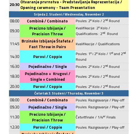
Otvaranje prvrnstva - Predstavljanje Reprezentacija /
20:30
Opening ceremony - Team Presentation
Srijeda 2. Studeni / Wednesday, November 2
o
nd
08:00
Combiné /
Combinato
Poules: 2
Kolo / 2
Round
o
Precizno Izbijanje /
Kvalifikacije: 2
Kolo /
09:30
nd
Precision Throw
Qualifications : 2
Round
Brzinsko Izbijanje Štafeta /
11:45
Kvalifikacije / Qualifications
Fast Throw in Pairs
o
o
st
nd
Poules: 1
i 2
Kolo / 1
and 2
14:30
Parovi / Coppie
Round
16:30
Pojedinačno / Single
o
nd
Poules: 2
Kolo / 2
Round
Pojedinačno +
Krugovi /
18:30
o
nd
Poules: 2
Kolo / 2
Round
Single + Combined
20:30
Parovi / Coppie
o
nd
Poules: 2
Kolo / 2
Round
Četvrtak 3. Studeni / Thursday, November 3
08:00
Combiné /
Combinato
Poules: Razigravanje / Play-off
09:30
Pojedinačno / Single
Poules: Razigravanje / Play-off
Precizno Izbijanje /
11:30
er
Četvrtfinale
/ 1/4
Finals
Precision Throw
12:30
Parovi / Coppie
Poules: Razigravanje / Play-off